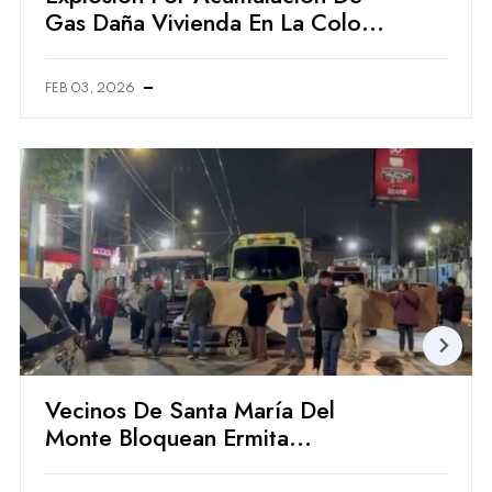
Gas Daña Vivienda En La Colonia
Axotla
FEB 03, 2026
Vecinos De Santa María Del
Monte Bloquean Ermita
Iztapalapa Por Obras De La