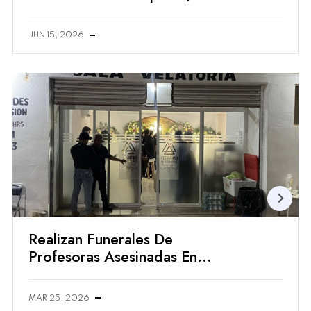
Sociales Destacan Su Cercanía
Con La Gente
JUN 15, 2026
Realizan Funerales De
Profesoras Asesinadas En
Preparatoria De Lázaro
Cárdenas
MAR 25, 2026