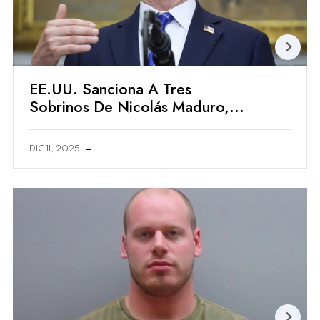
EE.UU. Sanciona A Tres
Sobrinos De Nicolás Maduro,
Incluido Uno Vinculado Con
PDVSA
DIC 11, 2025