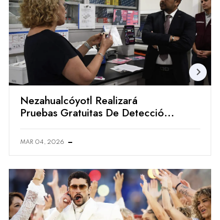
Nezahualcóyotl Realizará
Pruebas Gratuitas De Detección
De VPH Desarrolladas Por La
UNAM
MAR 04, 2026