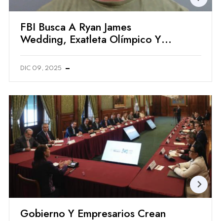
FBI Busca A Ryan James
Wedding, Exatleta Olímpico Y
Presunto Aliado Del Cártel De
Sinaloa
DIC 09, 2025
Gobierno Y Empresarios Crean