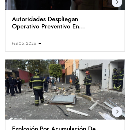
Autoridades Despliegan
Operativo Preventivo En
Condesa Tras Reportes De
Extorsión
FEB 06, 2026
Explosión Por Acumulación De