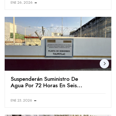
Alcaldía
ENE 26, 2026
Suspenderán Suministro De
Agua Por 72 Horas En Seis
Colonias De Ecatepec
ENE 23, 2026