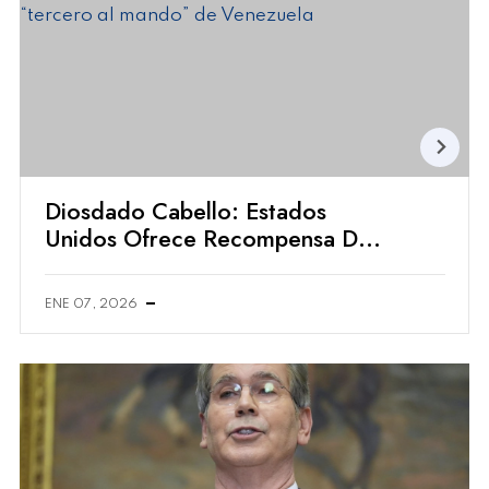
Diosdado Cabello: Estados
Unidos Ofrece Recompensa De
25 Millones De Dólares Por El
“tercero Al Mando” De
ENE 07, 2026
Venezuela